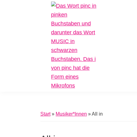
Zur
Zum
Zur
Hauptnavigation
Inhalt
Fußzeile
springen
springen
springen
Pinc
Plattform
Music
für
Inklusive
Start
»
Musiker*Innen
»
All in
Musik