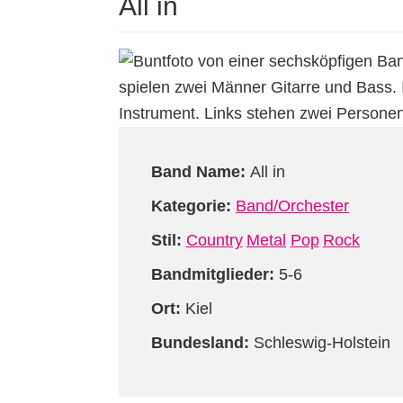
All in
Band Name:
All in
Kategorie:
Band/Orchester
Stil:
Country
Metal
Pop
Rock
Bandmitglieder:
5-6
Ort:
Kiel
Bundesland:
Schleswig-Holstein