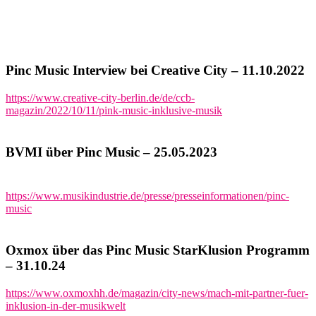
Pinc Music Interview bei Creative City – 11.10.2022
https://www.creative-city-berlin.de/de/ccb-
magazin/2022/10/11/pink-music-inklusive-musik
BVMI über Pinc Music – 25.05.2023
https://www.musikindustrie.de/presse/presseinformationen/pinc-
music
Oxmox über das Pinc Music StarKlusion Programm
– 31.10.24
https://www.oxmoxhh.de/magazin/city-news/mach-mit-partner-fuer-
inklusion-in-der-musikwelt