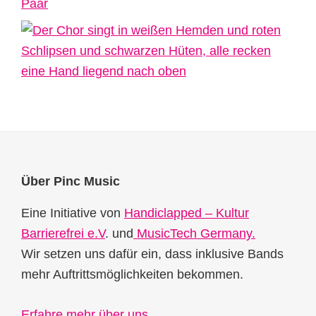
Footer
Über Pinc Music
Eine Initiative von
Handiclapped – Kultur
Barrierefrei e.V
. und
MusicTech Germany.
Wir setzen uns dafür ein, dass inklusive Bands
mehr Auftrittsmöglichkeiten bekommen.
Erfahre mehr über uns
.