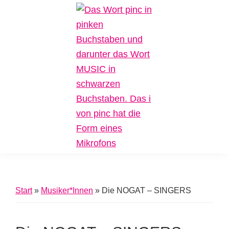
Zur
Zum
Zur
Hauptnavigation
Inhalt
Fußzeile
springen
springen
springen
Pinc
Plattform
Music
für
Inklusive
Start
»
Musiker*Innen
»
Die NOGAT – SINGERS
Musik