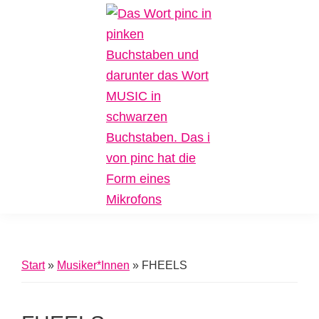
Zur
Zum
Zur
Hauptnavigation
Inhalt
Fußzeile
springen
springen
springen
Pinc
Plattform
Music
für
Inklusive
Start
»
Musiker*Innen
»
FHEELS
Musik