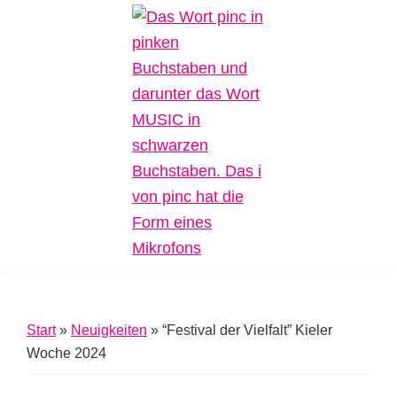
Zur
Zum
Zur
Hauptnavigation
Inhalt
Fußzeile
springen
springen
springen
Pinc
Plattform
Music
für
Inklusive
Start
»
Neuigkeiten
»
“Festival der Vielfalt” Kieler
Musik
Woche 2024