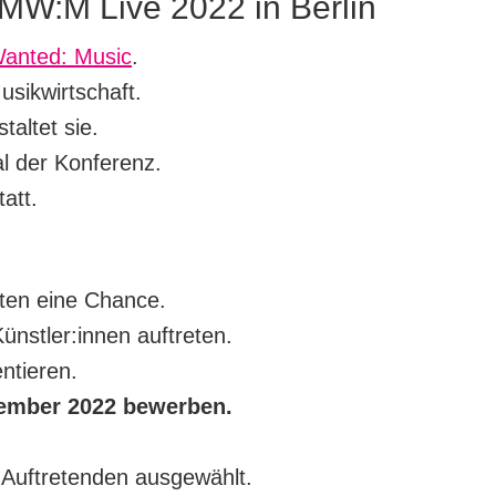
t MW:M Live 2022 in Berlin
anted: Music
.
sikwirtschaft.
taltet sie.
l der Konferenz.
att.
nten eine Chance.
Künstler:innen auftreten.
ntieren.
tember 2022 bewerben.
Auftretenden ausgewählt.