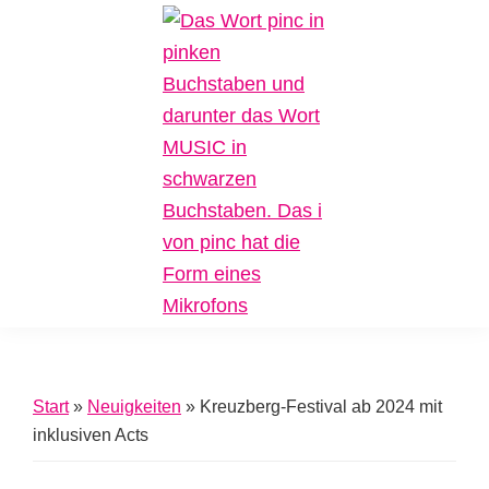
Zur
Zum
Zur
Hauptnavigation
Inhalt
Fußzeile
springen
springen
springen
Pinc
Plattform
Music
für
Inklusive
Start
»
Neuigkeiten
»
Kreuzberg-Festival ab 2024 mit
Musik
inklusiven Acts