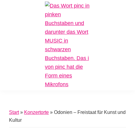
Zur
Zum
Zur
Hauptnavigation
Inhalt
Fußzeile
springen
springen
springen
Pinc
Plattform
Music
für
Inklusive
Start
»
Konzertorte
»
Odonien – Freistaat für Kunst und
Musik
Kultur