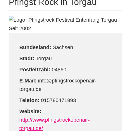
Pfingst Rock in Torgau
Bundesland:
Sachsen
Stadt:
Torgau
Postleitzahl:
04860
E-Mail:
info@pfingstrockopenair-
torgau.de
Telefon:
015780471993
Website:
http://www.pfingstrockopenair-
torgau.de/