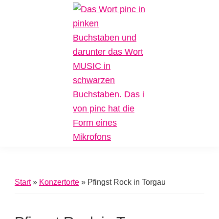
Zur
Zum
Zur
Hauptnavigation
Inhalt
Fußzeile
springen
springen
springen
Pinc
Plattform
Music
für
Inklusive
Start
»
Konzertorte
»
Pfingst Rock in Torgau
Musik