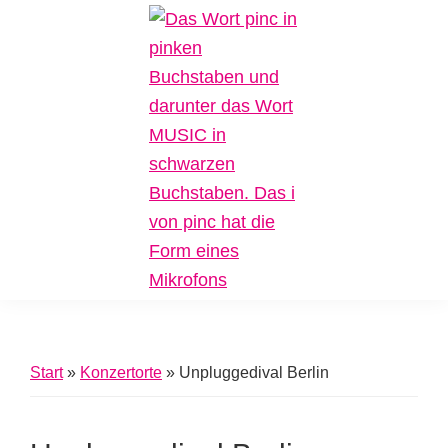
Zur
Zum
Zur
Hauptnavigation
Inhalt
Fußzeile
springen
springen
springen
Pinc
Plattform
Music
für
Inklusive
Start
»
Konzertorte
»
Unpluggedival Berlin
Musik