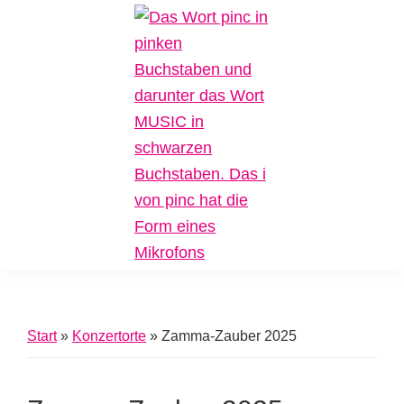
Zur
Zum
Zur
Hauptnavigation
Inhalt
Fußzeile
springen
springen
springen
Pinc
Plattform
Music
für
Inklusive
Start
»
Konzertorte
»
Zamma-Zauber 2025
Musik