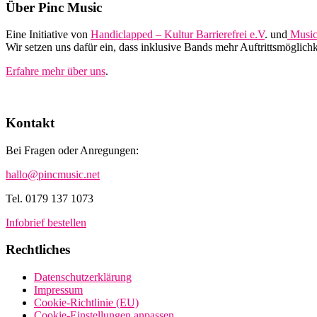
Footer
Über Pinc Music
Eine Initiative von
Handiclapped – Kultur Barrierefrei e.V
. und
Music
Wir setzen uns dafür ein, dass inklusive Bands mehr Auftrittsmöglic
Erfahre mehr über uns
.
Kontakt
Bei Fragen oder Anregungen:
hallo@pincmusic.net
Tel. 0179 137 1073
Infobrief bestellen
Rechtliches
Datenschutzerklärung
Impressum
Cookie-Richtlinie (EU)
Cookie-Einstellungen anpassen