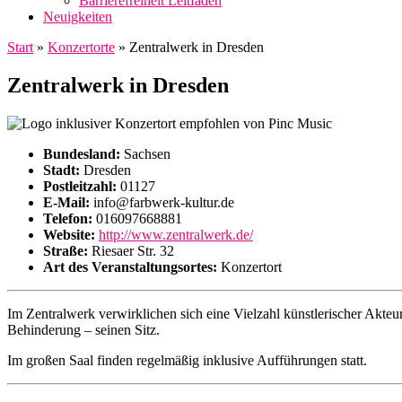
Barrierefreiheit Leitfaden
Neuigkeiten
Start
»
Konzertorte
»
Zentralwerk in Dresden
Zentralwerk in Dresden
Bundesland:
Sachsen
Stadt:
Dresden
Postleitzahl:
01127
E-Mail:
info@farbwerk-kultur.de
Telefon:
016097668881
Website:
http://www.zentralwerk.de/
Straße:
Riesaer Str. 32
Art des Veranstaltungsortes:
Konzertort
Im Zentralwerk verwirklichen sich eine Vielzahl künstlerischer Akteur
Behinderung – seinen Sitz.
Im großen Saal finden regelmäßig inklusive Aufführungen statt.