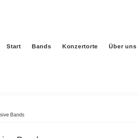
Start
Bands
Konzertorte
Über uns
usive Bands