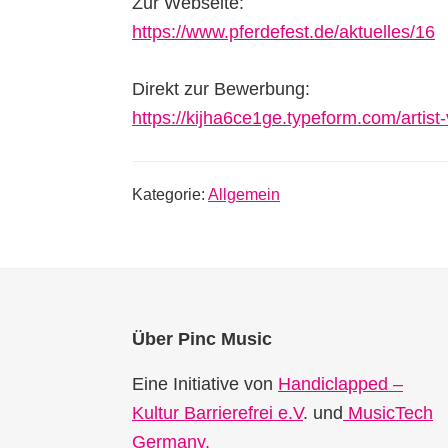
Zur Webseite:
https://www.pferdefest.de/aktuelles/16
Direkt zur Bewerbung:
https://kijha6ce1ge.typeform.com/artis
Kategorie:
Allgemein
Footer
Über Pinc Music
Eine Initiative von
Handiclapped –
Kultur Barrierefrei e.V
. und
MusicTech
Germany.