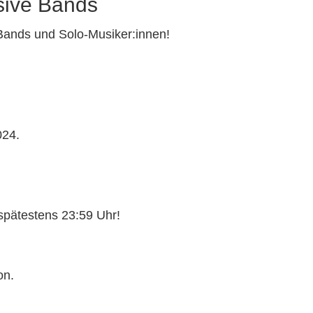
usive Bands
ands und Solo-Musiker:innen!
024.
spätestens 23:59 Uhr!
on.