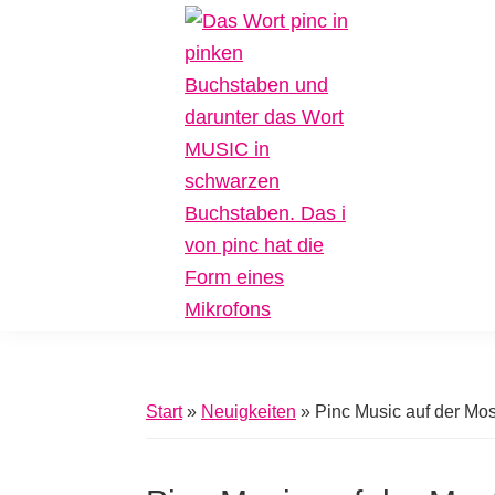
Zur
Zum
Zur
Hauptnavigation
Inhalt
Fußzeile
springen
springen
springen
Pinc
Plattform
Music
für
Inklusive
Start
»
Neuigkeiten
»
Pinc Music auf der Mo
Musik