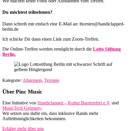
Wir machen keine Fotos oder Aufnahmen vom Treffen.
Du möchtest teilnehmen?
Dann schreib mir einfach eine E-Mail an: thorsten@handiclapped-
berlin.de
Ich schicke Dir dann einen Link zum Zoom-Treffen.
Die Online-Treffen werden ermöglicht durch die
Lotto Stiftung
Berlin.
Kategorie:
Allgemein
,
Termine
Footer
Über Pinc Music
Eine Initiative von
Handiclapped – Kultur Barrierefrei e.V
. und
MusicTech Germany.
Wir setzen uns dafür ein, dass inklusive Bands mehr
Auftrittsmöglichkeiten bekommen.
Erfahre mehr über uns
.