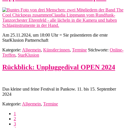
Am 25.11.2024, um 18:00 Uhr = Sie präsentieren die erste
StarKlusion Partnerschaft
Kategorie:
Allgemein
,
Künstler:innen
,
Termine
Stichworte:
Online-
Treffen
,
StarKlusion
Rückblick: Unpluggedival OPEN 2024
Das kleine und feine Festival in Pankow. 11. bis 15. September
2024
Kategorie:
Allgemein
,
Termine
Seite
1
Seite
2
Seite
3