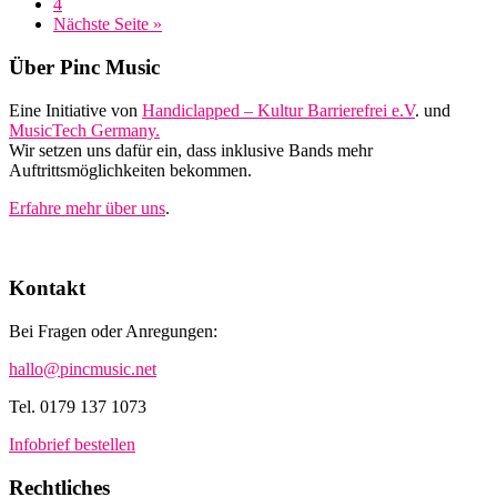
Seite
4
aufrufen
Nächste Seite
»
Footer
Über Pinc Music
Eine Initiative von
Handiclapped – Kultur Barrierefrei e.V
. und
MusicTech Germany.
Wir setzen uns dafür ein, dass inklusive Bands mehr
Auftrittsmöglichkeiten bekommen.
Erfahre mehr über uns
.
Kontakt
Bei Fragen oder Anregungen:
hallo@pincmusic.net
Tel. 0179 137 1073
Infobrief bestellen
Rechtliches