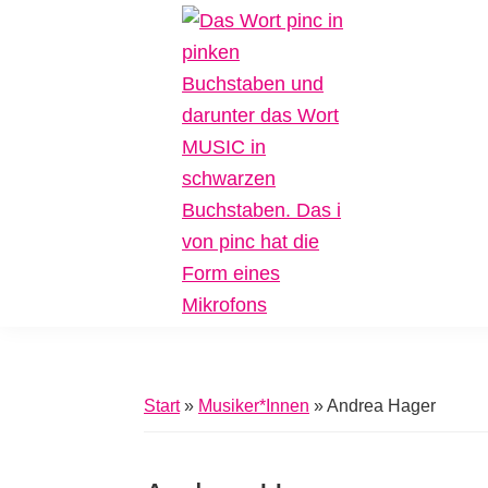
Zur
Zum
Zur
Hauptnavigation
Inhalt
Fußzeile
springen
springen
springen
Pinc
Plattform
Music
für
Inklusive
Start
»
Musiker*Innen
»
Andrea Hager
Musik