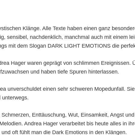
ystischen Klänge. Alle Texte haben einen ganz besonder
raurig, sensibel, nachdenklich, manchmal auch mit einem l
e Songs mit dem Slogan DARK LIGHT EMOTIONS die perfekt
drea Hager waren geprägt von schlimmen Ereignissen. Üb
fzuwachsen und haben tiefe Spuren hinterlassen.
ea unverschuldet einen sehr schweren Mopedunfall. Sie v
hl unterwegs.
r Schmerzen, Enttäuschung, Wut, Einsamkeit, Angst und 
lodien. Andrea Hager verarbeitet bis heute alles in ihren
 und oft fühlt man die Dark Emotions in den Klängen.