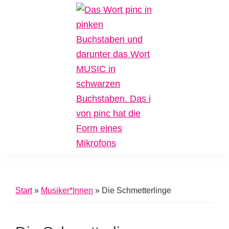
Zur
Zum
Zur
Hauptnavigation
Inhalt
Fußzeile
springen
springen
springen
Pinc
Plattform
Music
für
Inklusive
Start
»
Musiker*Innen
»
Die Schmetterlinge
Musik