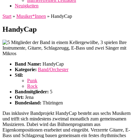
Barrierefreiheit Leitfaden
Neuigkeiten
Start
»
Musiker*Innen
»
HandyCap
HandyCap
Band Name:
HandyCap
Kategorie:
Band/Orchester
Stil:
Punk
Rock
Bandmitglieder:
5
Ort:
Jena
Bundesland:
Thüringen
Das inklusive Bandprojekt HandyCap besteht aus sechs Musikern
und trifft sich mindestens zweimal monatlich zum gemeinsamen
Musizieren. Dabei wird das Bühnenprogramm aus
Eigenkompositionen erarbeitet und eingeübt. Verzerrte Gitarre, E-
Bass und Schlagzeug bauen gemeinsam ein festes rhythmisches