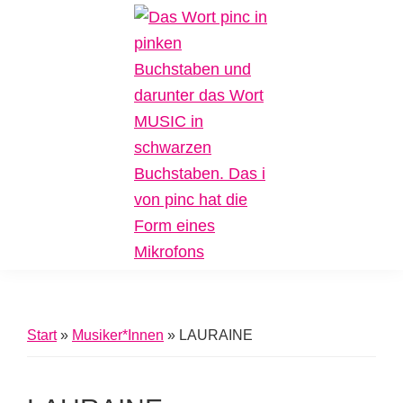
Zur
Zum
Zur
Hauptnavigation
Inhalt
Fußzeile
springen
springen
springen
Pinc
Plattform
Music
für
Inklusive
Start
»
Musiker*Innen
»
LAURAINE
Musik