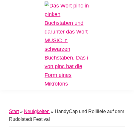
Zur
Zum
Zur
Hauptnavigation
Inhalt
Fußzeile
springen
springen
springen
Pinc
Plattform
Music
für
Inklusive
Start
»
Neuigkeiten
»
HandyCap und Rollilele auf dem
Musik
Rudolstadt Festival