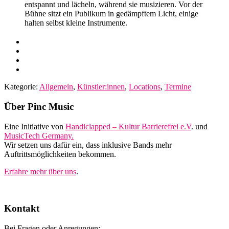
Kategorie:
Allgemein
,
Künstler:innen
,
Locations
,
Termine
Footer
Über Pinc Music
Eine Initiative von
Handiclapped – Kultur Barrierefrei e.V
. und
MusicTech Germany.
Wir setzen uns dafür ein, dass inklusive Bands mehr
Auftrittsmöglichkeiten bekommen.
Erfahre mehr über uns
.
Kontakt
Bei Fragen oder Anregungen: