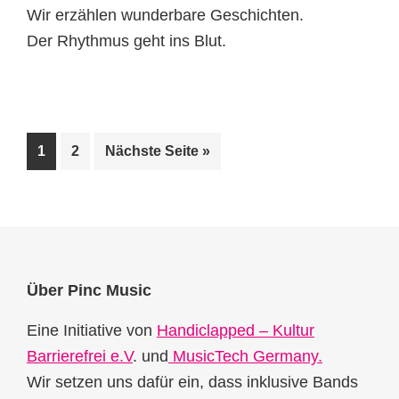
Wir erzählen wunderbare Geschichten.
Der Rhythmus geht ins Blut.
Seite
Seite
aufrufen
1
2
Nächste Seite
»
Footer
Über Pinc Music
Eine Initiative von
Handiclapped – Kultur
Barrierefrei e.V
. und
MusicTech Germany.
Wir setzen uns dafür ein, dass inklusive Bands