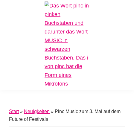
Zur
Zum
Zur
Hauptnavigation
Inhalt
Fußzeile
springen
springen
springen
Pinc
Plattform
Music
für
Inklusive
Start
»
Neuigkeiten
»
Pinc Music zum 3. Mal auf dem
Musik
Future of Festivals