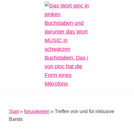
Zur
Zum
Zur
Hauptnavigation
Inhalt
Fußzeile
springen
springen
springen
Pinc
Plattform
Music
für
Inklusive
Start
»
Neuigkeiten
»
Treffen von und für inklusive
Musik
Bands