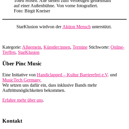
Foto: Birgit Kneiser
StarKlusion wirdvon der
Aktion Mensch
unterstützt.
Kategorie:
Allgemein
,
Künstler:innen
,
Termine
Stichworte:
Online-
Treffen
,
StarKlusion
Footer
Über Pinc Music
Eine Initiative von
Handiclapped – Kultur Barrierefrei e.V
. und
MusicTech Germany.
Wir setzen uns dafür ein, dass inklusive Bands mehr
Auftrittsmöglichkeiten bekommen.
Erfahre mehr über uns
.
Kontakt