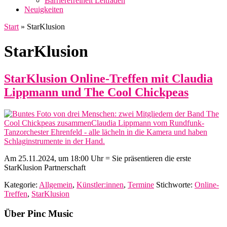
Barrierefreiheit Leitfaden
Neuigkeiten
Start
»
StarKlusion
StarKlusion
StarKlusion Online-Treffen mit Claudia
Lippmann und The Cool Chickpeas
Am 25.11.2024, um 18:00 Uhr = Sie präsentieren die erste
StarKlusion Partnerschaft
Kategorie:
Allgemein
,
Künstler:innen
,
Termine
Stichworte:
Online-
Treffen
,
StarKlusion
Footer
Über Pinc Music