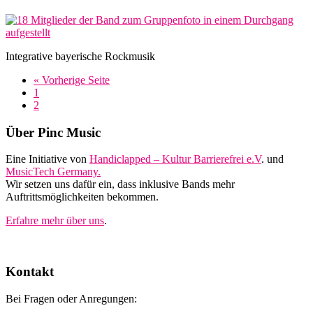
Integrative bayerische Rockmusik
aufrufen
« Vorherige Seite
Seite
1
Seite
2
Footer
Über Pinc Music
Eine Initiative von
Handiclapped – Kultur Barrierefrei e.V
. und
MusicTech Germany.
Wir setzen uns dafür ein, dass inklusive Bands mehr
Auftrittsmöglichkeiten bekommen.
Erfahre mehr über uns
.
Kontakt
Bei Fragen oder Anregungen: