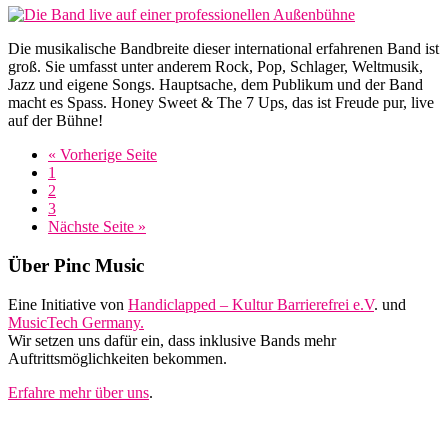
Die musikalische Bandbreite dieser international erfahrenen Band ist
groß. Sie umfasst unter anderem Rock, Pop, Schlager, Weltmusik,
Jazz und eigene Songs. Hauptsache, dem Publikum und der Band
macht es Spass. Honey Sweet & The 7 Ups, das ist Freude pur, live
auf der Bühne!
aufrufen
« Vorherige Seite
Seite
1
Seite
2
Seite
3
aufrufen
Nächste Seite
»
Footer
Über Pinc Music
Eine Initiative von
Handiclapped – Kultur Barrierefrei e.V
. und
MusicTech Germany.
Wir setzen uns dafür ein, dass inklusive Bands mehr
Auftrittsmöglichkeiten bekommen.
Erfahre mehr über uns
.