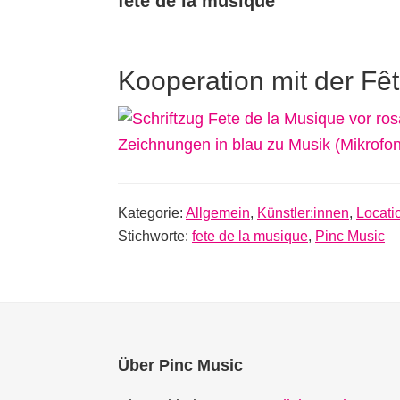
fete de la musique
Kooperation mit der Fê
Kategorie:
Allgemein
,
Künstler:innen
,
Locati
Stichworte:
fete de la musique
,
Pinc Music
Footer
Über Pinc Music