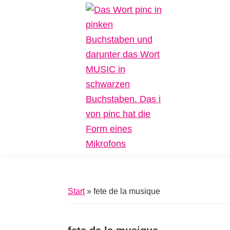
Zur
Zum
Zur
Hauptnavigation
Inhalt
Fußzeile
springen
springen
springen
Pinc
Plattform
Music
für
Inklusive
Start
»
fete de la musique
Musik