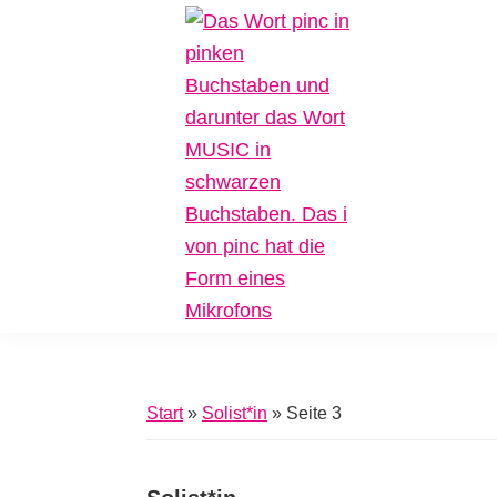
Zur
Zum
Zur
Hauptnavigation
Inhalt
Fußzeile
springen
springen
springen
Pinc
Plattform
Music
für
Inklusive
Start
»
Solist*in
»
Seite 3
Musik