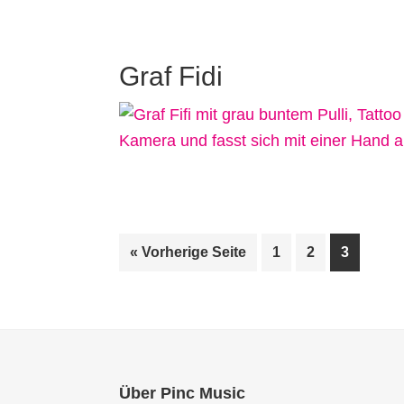
Graf Fidi
aufrufen
Seite
Seite
Seite
« Vorherige Seite
1
2
3
Footer
Über Pinc Music