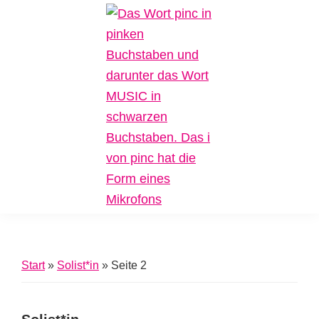
Zur
Zum
Zur
Hauptnavigation
Inhalt
Fußzeile
springen
springen
springen
Pinc
Plattform
Music
für
Inklusive
Start
»
Solist*in
»
Seite 2
Musik