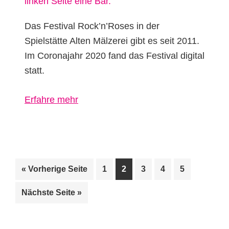
Das Festival Rock’n’Roses in der
Spielstätte Alten Mälzerei gibt es seit 2011.
Im Coronajahr 2020 fand das Festival digital
statt.
über
Erfahre mehr
Rock’n’Roses
aufrufen
Seite
Seite
Seite
Seite
Seite
« Vorherige Seite
1
2
3
4
5
aufrufen
Nächste Seite
»