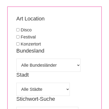
Filtere
Wähle
aus
Art Location
Konzertorte
den
folgenden
Disco
Kriterien
Festival
Konzertort
Bundesland
Stadt
Stichwort-Suche