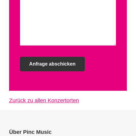
Zurück zu allen Konzertorten
Footer
Über Pinc Music