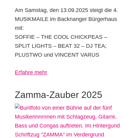
Am Samstag, den 13.09.2025 steigt die 4.
MU5IKMAILE im Backnanger Bürgerhaus
mit:
SOFFIE – THE COOL CHICKPEAS –
SPLIT LIGHTS – BEAT 32 – DJ TEA;
PLUSTWO und VINCENT VARUS
über
Erfahre mehr
MU5IKMAILE
–
Zamma-Zauber 2025
Rock
im
Bürgerhaus