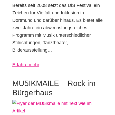
Bereits seit 2008 setzt das DiS Festival ein
Zeichen für Vielfalt und Inklusion in
Dortmund und darüber hinaus. Es bietet alle
zwei Jahre ein abwechslungsreiches
Programm mit Musik unterschiedlicher
Stilrichtungen, Tanztheater,
Bilderausstellung…
über
Erfahre mehr
DiS
–
MU5IKMAILE – Rock im
Dortmunder
Bürgerhaus
inklusives
Soundfestival