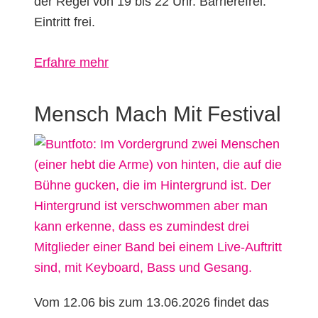
der Regel von 19 bis 22 Uhr. Barrierefrei.
Eintritt frei.
über
Erfahre mehr
Mensch
Mach
Mensch Mach Mit Festival
Mit
Disco
Vom 12.06 bis zum 13.06.2026 findet das