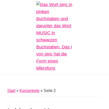
Zur
Zum
Zur
Hauptnavigation
Inhalt
Fußzeile
springen
springen
springen
Pinc
Plattform
Music
für
Inklusive
Start
»
Konzertorte
»
Seite 2
Musik